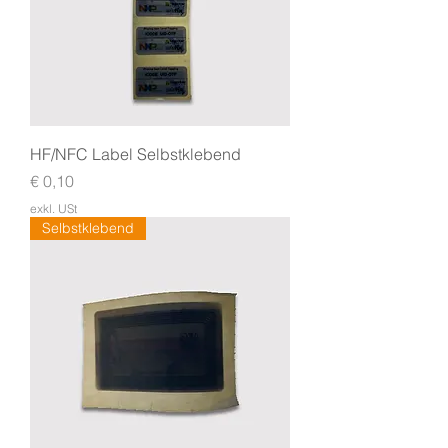
HF/NFC Label Selbstklebend
Preis
€ 0,10
exkl. USt
Selbstklebend