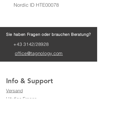
Nordic ID HTE00078
Motorola VC6096 Anten
Sie haben Fragen oder brauchen Beratung?
+43 3142/28928
office@tagnology.com
Info & Support
Versand
Häufige Fragen
Bezahlung & Sicherheit
AGB
Impressum
Datenschutz