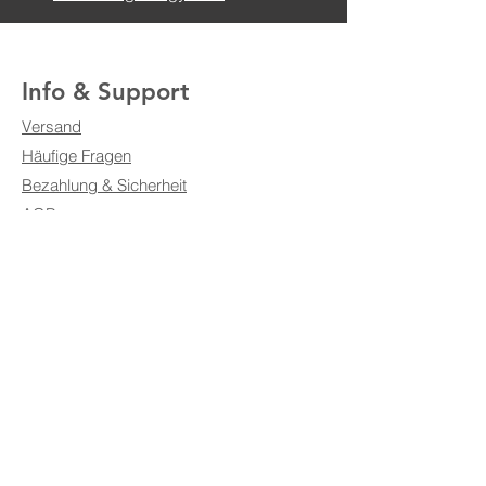
Info & Support
Versand
Häufige Fragen
Bezahlung & Sicherheit
AGB
Impressum
Datenschutz
Kontaktformular
Weitere Shops
NFC-Webshop
RFID-Webshop
RTLS-Webshop
Wireless Charging 2.0-