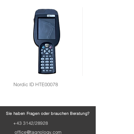
Nordic ID HTE00078
Motorola VC6096 Anten
Sie haben Fragen oder brauchen Beratung?
+43 3142/28928
office@tagnology.com